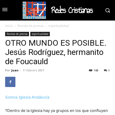
Redes Cristianas
Inicio
Revista de prensa
espiritualidad
Revista de prensa
espiritualidad
OTRO MUNDO ES POSIBLE.
Jesús Rodríguez, hermanito
de Foucauld
Por
Juan
-
11 febrero 2007
168
0
Somos Iglesia Andalucía
?Dentro de la Iglesia hay ya grupos en los que confluyen