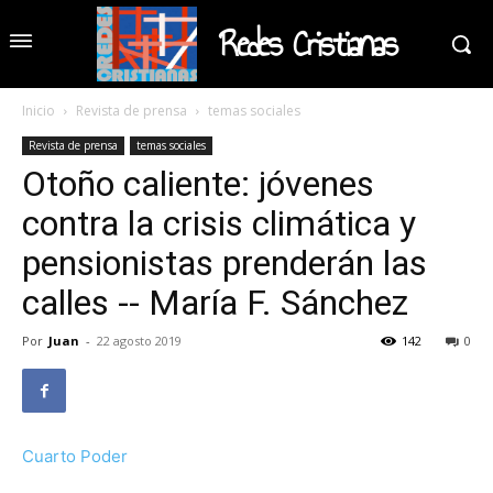
Redes Cristianas
Inicio
Revista de prensa
temas sociales
Revista de prensa
temas sociales
Otoño caliente: jóvenes
contra la crisis climática y
pensionistas prenderán las
calles -- María F. Sánchez
Por
Juan
-
22 agosto 2019
142
0
Cuarto Poder