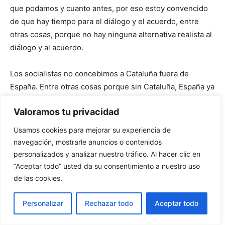
que podamos y cuanto antes, por eso estoy convencido
de que hay tiempo para el diálogo y el acuerdo, entre
otras cosas, porque no hay ninguna alternativa realista al
diálogo y al acuerdo.
Los socialistas no concebimos a Cataluña fuera de
España. Entre otras cosas porque sin Cataluña, España ya
no sería España. Los pueblos que conformamos la
Valoramos tu privacidad
España de hoy hemos hecho tantos siglos de historia
juntos que nos hemos fundido en una indudable
Usamos cookies para mejorar su experiencia de
identidad común. De tal modo que la falta de cualquiera
navegación, mostrarle anuncios o contenidos
de ellos afectaría a la identidad de todos los demás,
personalizados y analizar nuestro tráfico. Al hacer clic en
dejándolos incompletos. Y el caso de Cataluña es, en
“Aceptar todo” usted da su consentimiento a nuestro uso
este sentido, un caso singularmente importante. Porque
de las cookies.
la identidad de España está fuertemente marcada por los
Personalizar
Rechazar todo
Aceptar todo
rasgos que aporta Cataluña al conjunto, por la
singularidad de la lengua, de la cultura y de la historia