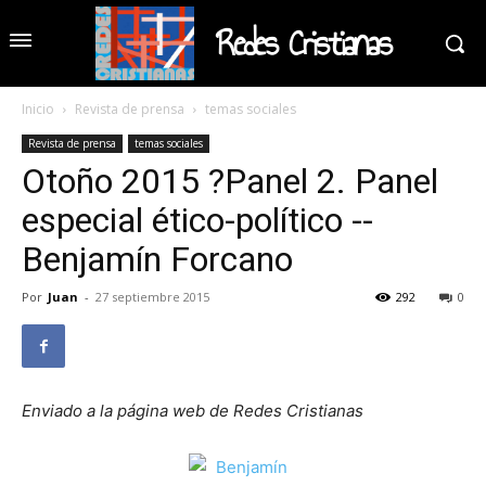
Redes Cristianas
Inicio
Revista de prensa
temas sociales
Revista de prensa
temas sociales
Otoño 2015 ?Panel 2. Panel
especial ético-político --
Benjamín Forcano
Por
Juan
-
27 septiembre 2015
292
0
Enviado a la página web de Redes Cristianas