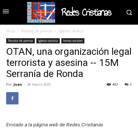
Redes Cristianas
Inicio
Revista de prensa
iglesia catolica
Revista de prensa
iglesia catolica
temas sociales
OTAN, una organización legal
terrorista y asesina -- 15M
Serranía de Ronda
Por
Juan
-
28 marzo 2023
457
0
Enviado a la página web de Redes Cristianas