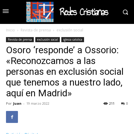
Redes Cristianas
Inicio
Revista de prensa
exclusión social
Revista de prensa
exclusión social
iglesia catolica
Osoro ‘responde’ a Ossorio:
«Reconozcamos a las
personas en exclusión social
que tenemos a nuestro lado,
aquí en Madrid»
Por
Juan
-
19 marzo 2022
211
0