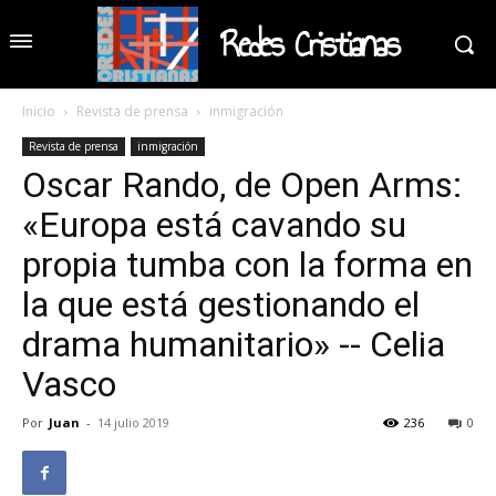
Redes Cristianas
Inicio
Revista de prensa
inmigración
Revista de prensa
inmigración
Oscar Rando, de Open Arms:
«Europa está cavando su
propia tumba con la forma en
la que está gestionando el
drama humanitario» -- Celia
Vasco
Por
Juan
-
14 julio 2019
236
0