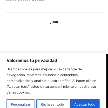
Juan
Valoramos tu privacidad
Redes Cristianas
Usamos cookies para mejorar su experiencia de
Una mirada alternativa sobre la Iglesia católica y la sociedad
- Colectivos de Redes Cristianas
navegación, mostrarle anuncios o contenidos
personalizados y analizar nuestro tráfico. Al hacer clic en
“Aceptar todo” usted da su consentimiento a nuestro uso
de las cookies.
Personalizar
Rechazar todo
Aceptar todo