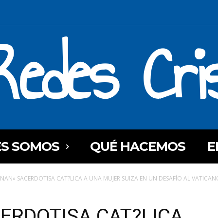
Redes Cri
ES SOMOS
QUÉ HACEMOS
E
NAN» SACERDOTISA CAT?LICA A UNA MUJER SUIZA EN UN DESAFÍO AL VATICAN
ERDOTISA CAT?LICA