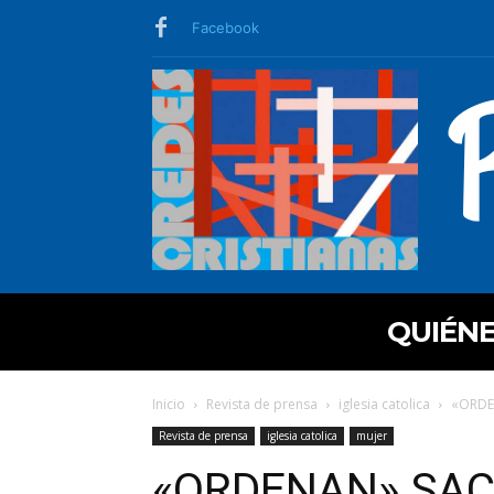
Facebook
QUIÉN
Inicio
Revista de prensa
iglesia catolica
«ORDE
Revista de prensa
iglesia catolica
mujer
«ORDENAN» SAC