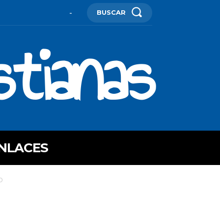
BUSCAR
-
stianas
NLACES
O