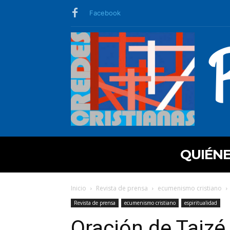
Facebook
QUIÉN
Inicio
Revista de prensa
ecumenismo cristiano
Revista de prensa
ecumenismo cristiano
espiritualidad
Oración de Taizé