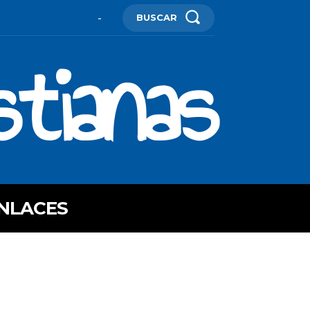
BUSCAR
-
stianas
NLACES