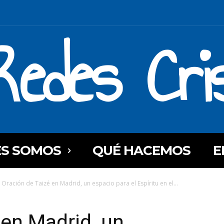
Redes Cri
ES SOMOS
QUÉ HACEMOS
E
Oración de Taizé en Madrid, un espacio para el Espíritu en el...
 en Madrid, un