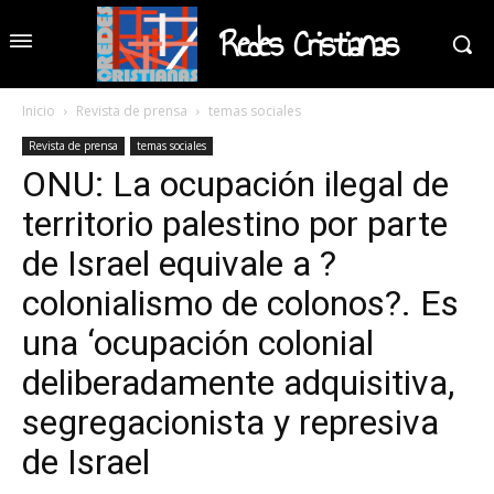
Redes Cristianas
Inicio
Revista de prensa
temas sociales
Revista de prensa
temas sociales
ONU: La ocupación ilegal de
territorio palestino por parte
de Israel equivale a ?
colonialismo de colonos?. Es
una ‘ocupación colonial
deliberadamente adquisitiva,
segregacionista y represiva
de Israel