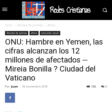
Redes Cristianas
Inicio
Revista de prensa
áfrica
Revista de prensa
áfrica
exclusión social
ONU: Hambre en Yemen, las
cifras alcanzan los 12
millones de afectados --
Mireia Bonilla ? Ciudad del
Vaticano
Por
Juan
-
18 noviembre 2018
136
0