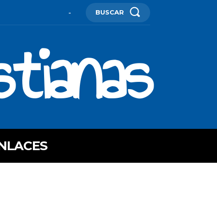
BUSCAR
-
stianas
NLACES