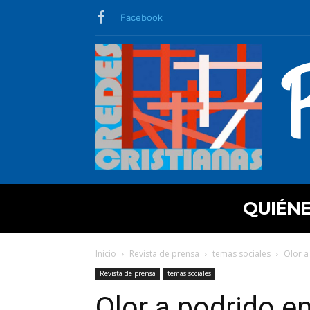
Facebook
QUIÉN
Inicio
Revista de prensa
temas sociales
Olor a
Revista de prensa
temas sociales
Olor a podrido en