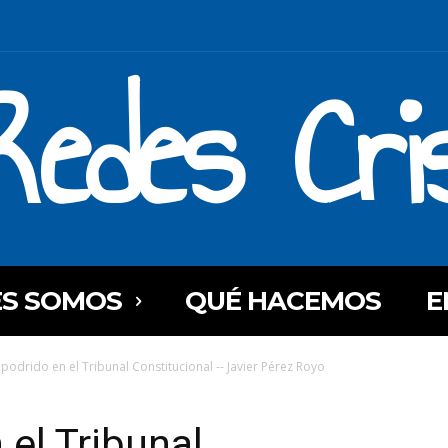
Redes Cri
ES SOMOS
QUÉ HACEMOS
E
 podrido en el Tribunal Constitucional -- Javier Pérez Royo
 el Tribunal