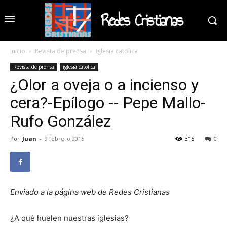
Redes Cristianas
Inicio
Revista de prensa
iglesia catolica
Revista de prensa
iglesia catolica
¿Olor a oveja o a incienso y
cera?-Epílogo -- Pepe Mallo-
Rufo González
Por
Juan
-
9 febrero 2015
315
0
Enviado a la página web de Redes Cristianas
¿A qué huelen nuestras iglesias?