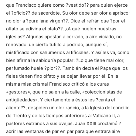
que Francisco quiere como ?vestido?? para quien ejerce
el ?oficio?? de sacerdote. Su olor debe ser olor a aprisco;
no olor a ?pura lana virgen??. Dice el refrán que ?por el
olfato se adivina el plato??. ¿A qué huelen nuestras
iglesias? Algunas apestan a cerrado, a aire viciado, no
renovado; un cierto tufillo a podrido; aunque sí,
mistificado con sahumerios artificiales. Y así les va, como
bien afirma la sabiduría popular: ?Lo que tiene mal olor,
perfumado huele ?pior??. También decía el Papa que los
fieles tienen fino olfato y se dejan llevar por él. En la
misma misa crismal Francisco criticó a los curas
«gestores», que no salen a la calle, «coleccionistas de
antigüedades». Y ciertamente a éstos les ?canta el
aliento??, despiden un olor rancio, a la Iglesia del concilio
de Trento y de los tiempos anteriores al Vaticano II, a
pastores extraños a sus ovejas. Juan XXIII proclamó ?
abrir las ventanas de par en par para que entrara aire