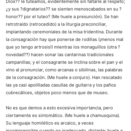
Dios?? le tuteamos, evidentemente sin faltarle al respeto;
¿y sus ?dignatarios?? se sienten menoscabados en su ?
honor?? por el tuteo? (Me huele a presunción). Se han
retrotraído (retrocedido) a la liturgia preconciliar,
implantando ceremoniales de la misa tridentina. Durante
la consagración hay que ponerse de rodillas (¡menos mal
que yo tengo artrosis!) mientras los monaguillos (otra ?
novedad??) hacen sonar las cantarinas tradicionales
campanillas; y el consagrante se inclina sobre el pan y el
vino al pronunciar, como arcanas o sibilinas, las palabras
de la consagración. (Me huele a conjuro). Han rescatado
las ya casi apolilladas casullas de guitarra y los paños
cubrecálices, objetos poco menos que de museo.
No es que demos a esto excesiva importancia, pero
ciertamente es sintomático. (Me huele a chamusquina).
Su lenguaje homilético es arcaico, a veces
incomprensible cuando no inadecuado, distante; huele a