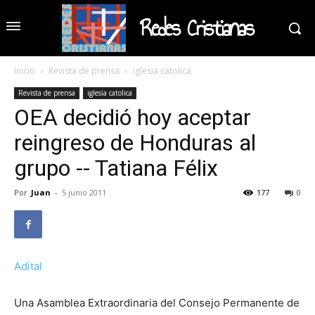
Redes Cristianas
Inicio
Revista de prensa
iglesia catolica
Revista de prensa
iglesia catolica
OEA decidió hoy aceptar
reingreso de Honduras al
grupo -- Tatiana Félix
Por
Juan
-
5 junio 2011
177
0
Adital
Una Asamblea Extraordinaria del Consejo Permanente de