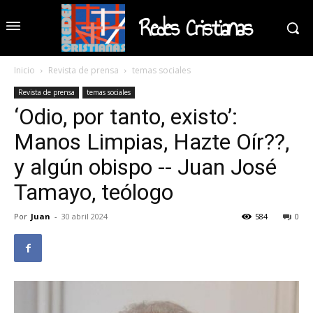
Redes Cristianas
Inicio
Revista de prensa
temas sociales
Revista de prensa
temas sociales
‘Odio, por tanto, existo’:
Manos Limpias, Hazte Oír??,
y algún obispo -- Juan José
Tamayo, teólogo
Por
Juan
-
30 abril 2024
584
0