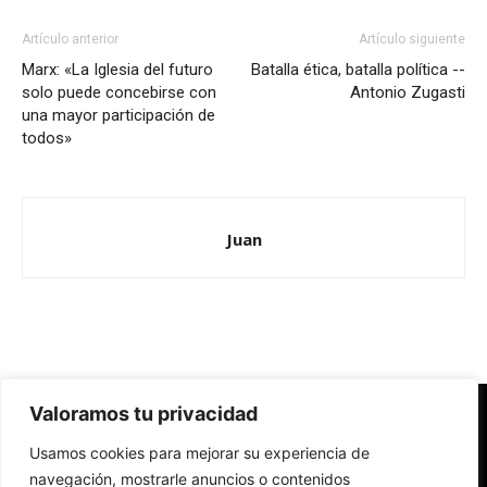
Artículo anterior
Artículo siguiente
Marx: «La Iglesia del futuro
Batalla ética, batalla política --
solo puede concebirse con
Antonio Zugasti
una mayor participación de
todos»
Juan
Valoramos tu privacidad
Redes Cristianas
Usamos cookies para mejorar su experiencia de
Una mirada alternativa sobre la Iglesia católica y la sociedad
- Colectivos de Redes Cristianas
navegación, mostrarle anuncios o contenidos