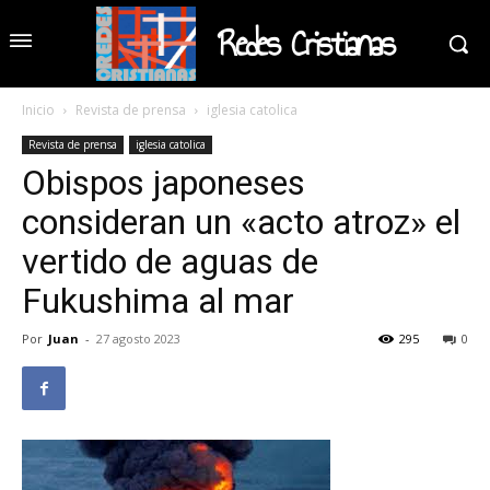
Redes Cristianas
Inicio
Revista de prensa
iglesia catolica
Revista de prensa
iglesia catolica
Obispos japoneses
consideran un «acto atroz» el
vertido de aguas de
Fukushima al mar
Por
Juan
-
27 agosto 2023
295
0