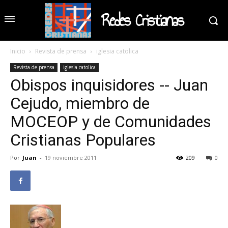
Redes Cristianas
Inicio
Revista de prensa
iglesia catolica
Revista de prensa
iglesia catolica
Obispos inquisidores -- Juan
Cejudo, miembro de
MOCEOP y de Comunidades
Cristianas Populares
Por
Juan
-
19 noviembre 2011
209
0