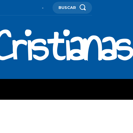
BUSCAR
-
ristianas
ES
MORE