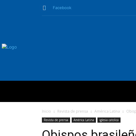
Facebook
QUIÉNES SO
Inicio
Revista de prensa
América Latina
Obisp
Revista de prensa
América Latina
iglesia catolica
Obispos brasileñ