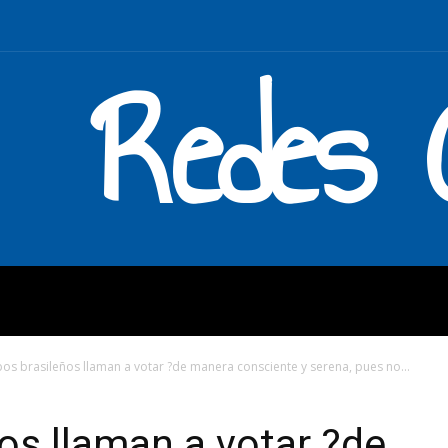
Redes C
MOS
QUÉ HACEMOS
ENLAC
os brasileños llaman a votar ?de manera consciente y serena, pues no...
os llaman a votar ?de