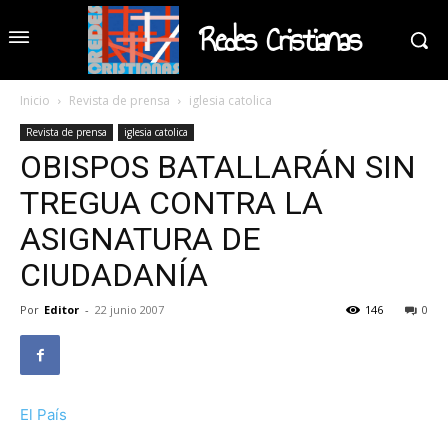
Redes Cristianas
Inicio
Revista de prensa
iglesia catolica
Revista de prensa
iglesia catolica
OBISPOS BATALLARÁN SIN
TREGUA CONTRA LA
ASIGNATURA DE
CIUDADANÍA
Por
Editor
-
22 junio 2007
146
0
El País