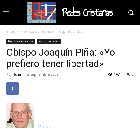
Redes Cristianas
Inicio
Revista de prensa
espiritualidad
Revista de prensa
espiritualidad
Obispo Joaquín Piña: «Yo
prefiero tener libertad»
Por
Juan
-
2 septiembre 2008
167
0
Moceop