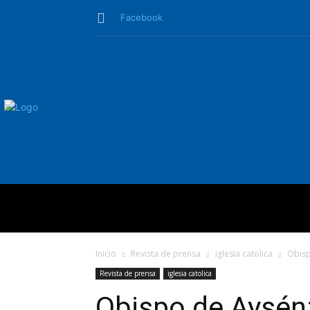
Facebook
QUIÉNES SO
Inicio
Revista de prensa
iglesia catolica
Obisp
Revista de prensa
iglesia catolica
Obispo de Aysén: