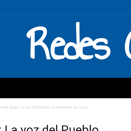
Redes C
MOS
QUÉ HACEMOS
ENLAC
o de Aysén: La voz del Pueblo es expresión de la voz...
 La voz del Pueblo