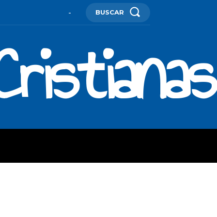
BUSCAR
-
ristianas
ES
MORE