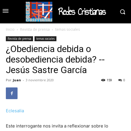
Redes Cristianas
Inicio
Revista de prensa
temas sociales
Revista de prensa
temas sociales
¿Obediencia debida o
desobediencia debida? --
Jesús Sastre García
Por
Juan
-
3 noviembre 2020
159
0
Eclesalia
Este interrogante nos invita a reflexionar sobre lo