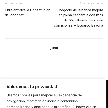
Artículo anterior
Artículo siguiente
Chile entierra la Constitución
El negocio de la banca mejora
de Pinochet
en plena pandemia con más
de 55 millones diarios en
comisiones -- Eduardo Bayona
Juan
Valoramos tu privacidad
Redes Cristianas
Usamos cookies para mejorar su experiencia de
Una mirada alternativa sobre la Iglesia católica y la sociedad
- Colectivos de Redes Cristianas
navegación, mostrarle anuncios o contenidos
personalizados y analizar nuestro tráfico. Al hacer clic en