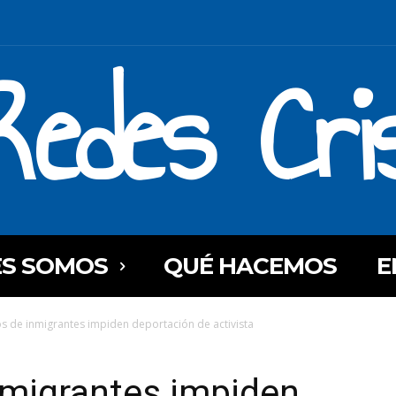
Redes Cri
ES SOMOS
QUÉ HACEMOS
E
os de inmigrantes impiden deportación de activista
nmigrantes impiden