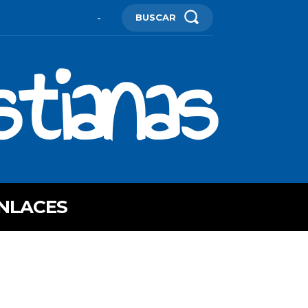
BUSCAR
-
stianas
NLACES