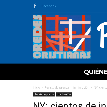
Facebook
QUIÉN
Inicio
Revista de prensa
inmigración
NY: cient
Revista de prensa
inmigración
NY: cientos de i