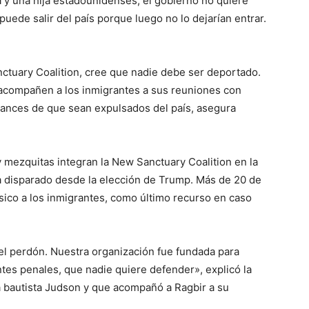
y una hija estadounidenses, el gobierno no quiere
puede salir del país porque luego no lo dejarían entrar.
anctuary Coalition, cree que nadie debe ser deportado.
 acompañen a los inmigrantes a sus reuniones con
hances de que sean expulsados del país, asegura
 mezquitas integran la New Sanctuary Coalition en la
 disparado desde la elección de Trump. Más de 20 de
ísico a los inmigrantes, como último recurso en caso
el perdón. Nuestra organización fue fundada para
tes penales, que nadie quiere defender», explicó la
ia bautista Judson y que acompañó a Ragbir a su