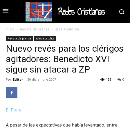
Redes Cristianas
Inicio
Revista de prensa
iglesia catolica
Revista de prensa
iglesia catolica
Nuevo revés para los clérigos
agitadores: Benedicto XVI
sigue sin atacar a ZP
Por
Editor
-
30 diciembre 2007
155
0
El Plural
A pesar de las expectativas que había levantado, entre