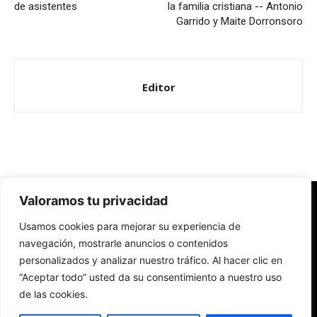
de asistentes
la familia cristiana -- Antonio
Garrido y Maite Dorronsoro
Editor
Valoramos tu privacidad
Redes Cristianas
Usamos cookies para mejorar su experiencia de
Una mirada alternativa sobre la Iglesia católica y la sociedad
- Colectivos de Redes Cristianas
navegación, mostrarle anuncios o contenidos
personalizados y analizar nuestro tráfico. Al hacer clic en
“Aceptar todo” usted da su consentimiento a nuestro uso
de las cookies.