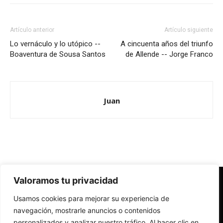
Artículo anterior
Artículo siguiente
Lo vernáculo y lo utópico --
A cincuenta años del triunfo
Boaventura de Sousa Santos
de Allende -- Jorge Franco
Juan
Valoramos tu privacidad
Redes Cristianas
Usamos cookies para mejorar su experiencia de
Una mirada alternativa sobre la Iglesia católica y la sociedad
- Colectivos de Redes Cristianas
navegación, mostrarle anuncios o contenidos
personalizados y analizar nuestro tráfico. Al hacer clic en