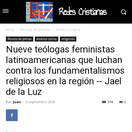
Redes Cristianas
Inicio
Revista de prensa
América Latina
Revista de prensa
América Latina
religiones
Nueve teólogas feministas
latinoamericanas que luchan
contra los fundamentalismos
religiosos en la región -- Jael
de la Luz
Por
Juan
-
6 septiembre 2020
574
0