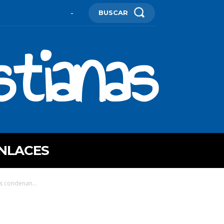
BUSCAR
-
stianas
NLACES
s condenan...