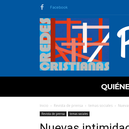
Facebook
QUIÉN
Inicio
Revista de prensa
temas sociales
Nuevas
Revista de prensa
temas sociales
Nuevas intimidac