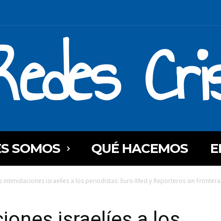
Redes Cri
ES SOMOS
QUÉ HACEMOS
E
 intimidaciones israelíes a los periodistas: Euro-Med y Reporteros sin Frontera
iones israelíes a los