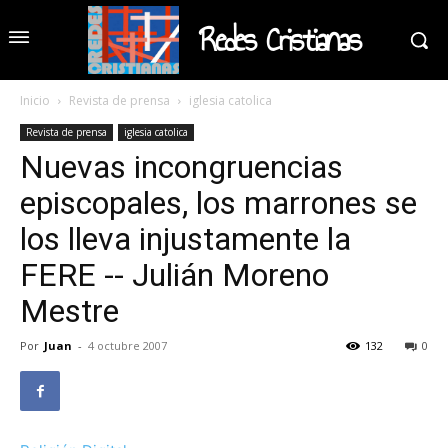
Redes Cristianas
Inicio
Revista de prensa
iglesia catolica
Revista de prensa
iglesia catolica
Nuevas incongruencias
episcopales, los marrones se
los lleva injustamente la
FERE -- Julián Moreno
Mestre
Por
Juan
-
4 octubre 2007
132
0