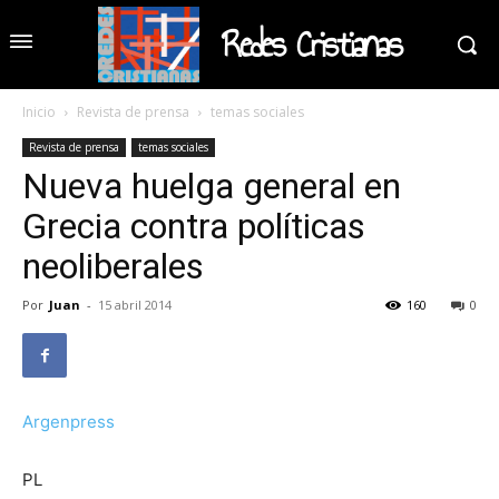
Redes Cristianas
Inicio
Revista de prensa
temas sociales
Revista de prensa
temas sociales
Nueva huelga general en
Grecia contra políticas
neoliberales
Por
Juan
-
15 abril 2014
160
0
Argenpress
PL