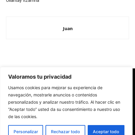
Ollantay Itzamná
Juan
Valoramos tu privacidad
Redes Cristianas
Usamos cookies para mejorar su experiencia de
Una mirada alternativa sobre la Iglesia católica y la sociedad
- Colectivos de Redes Cristianas
navegación, mostrarle anuncios o contenidos
personalizados y analizar nuestro tráfico. Al hacer clic en
“Aceptar todo” usted da su consentimiento a nuestro uso
de las cookies.
Personalizar
Rechazar todo
Aceptar todo