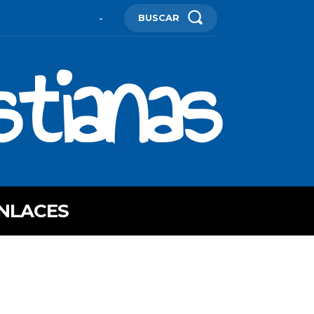
BUSCAR
-
stianas
NLACES