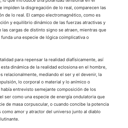
lo que introduce una polaridad tensional en el
e impiden la disgregación de lo real, comparecen las
ón de lo real. El campo electromagnético, como es
ción y equilibrio dinámico de las fuerzas atractivas y
 las cargas de distinto signo se atraen, mientras que
 funda una especie de lógica coimplicativa o
talidad para repensar la realidad diafísicamente, así
 esta dinámica de la realidad eclosiona en el hombre,
es relacionalmente, mediando el ser y el devenir, la
epulsión, lo corporal o material y lo anímico o
 ya había entrevisto semejante composición de los
 el ser como una especie de energía ondulatoria que
ie de masa corpuscular, o cuando concibe la potencia
os como amor y atractor del universo junto al diablo
lutinante.