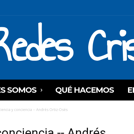
Redes Cri
ES SOMOS
QUÉ HACEMOS
E
iencia y conciencia -- Andrés Ortiz-Osés
conciencia -- Andrés