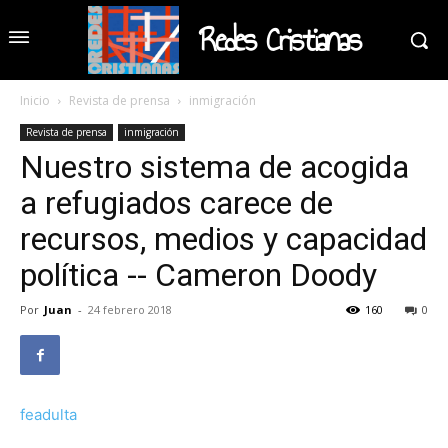
Redes Cristianas
Inicio
Revista de prensa
inmigración
Revista de prensa
inmigración
Nuestro sistema de acogida
a refugiados carece de
recursos, medios y capacidad
política -- Cameron Doody
Por
Juan
-
24 febrero 2018
160
0
feadulta