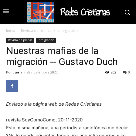
Redes Cristianas
Inicio
Revista de prensa
inmigración
Revista de prensa
inmigración
Nuestras mafias de la
migración -- Gustavo Duch
Por
Juan
-
28 noviembre 2020
202
0
Enviado a la página web de Redes Cristianas
revista SoyComoComo, 20-11-2020
Esta misma mañana, una periodista radiofónica me decía:
?No lo puedo aguantar, tengo una angustia enorme y se