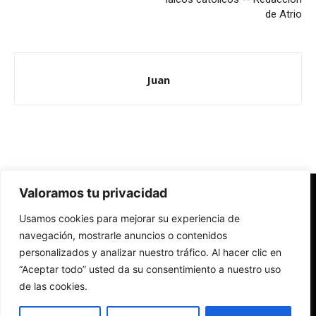
de Atrio
Juan
Valoramos tu privacidad
Redes Cristianas
Usamos cookies para mejorar su experiencia de
Una mirada alternativa sobre la Iglesia católica y la sociedad
- Colectivos de Redes Cristianas
navegación, mostrarle anuncios o contenidos
personalizados y analizar nuestro tráfico. Al hacer clic en
“Aceptar todo” usted da su consentimiento a nuestro uso
de las cookies.