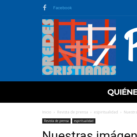
Facebook
QUIÉN
Inicio
Revista de prensa
espiritualidad
Nuestra
Revista de prensa
espiritualidad
Nuestras imágene