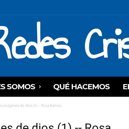
Redes Cri
ES SOMOS
QUÉ HACEMOS
E
s imágenes de dios (1) -- Rosa Ramos
s de dios (1) -- Rosa