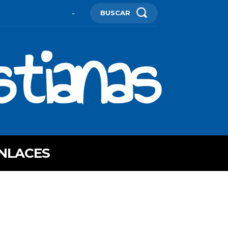
BUSCAR
-
stianas
NLACES