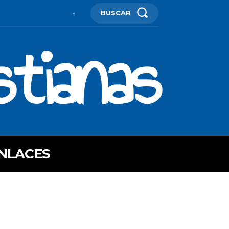
BUSCAR
-
stianas
NLACES