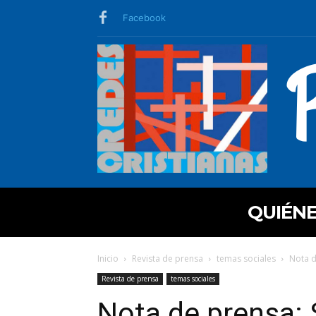
Facebook
QUIÉN
Inicio
Revista de prensa
temas sociales
Nota d
Revista de prensa
temas sociales
Nota de prensa: