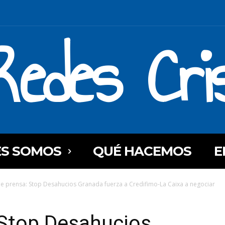
Redes Cri
ES SOMOS
QUÉ HACEMOS
E
e prensa: Stop Desahucios Granada fuerza a Credifimo-La Caixa a negociar
 Stop Desahucios