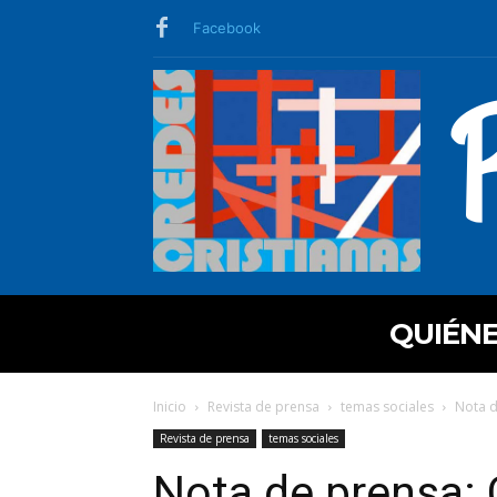
Facebook
QUIÉN
Inicio
Revista de prensa
temas sociales
Nota d
Revista de prensa
temas sociales
Nota de prensa: 