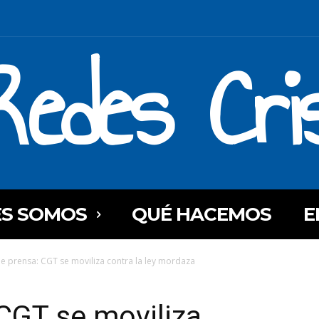
Redes Cri
ES SOMOS
QUÉ HACEMOS
E
e prensa: CGT se moviliza contra la ley mordaza
CGT se moviliza