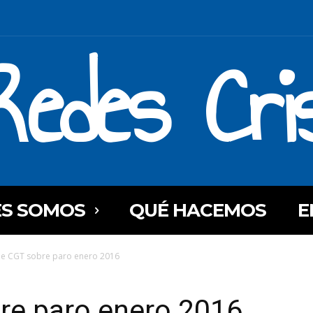
Redes Cri
ES SOMOS
QUÉ HACEMOS
E
e CGT sobre paro enero 2016
re paro enero 2016