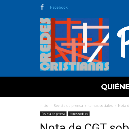
Facebook
QUIÉN
Inicio
Revista de prensa
temas sociales
Nota d
Revista de prensa
temas sociales
Nota de CGT sob