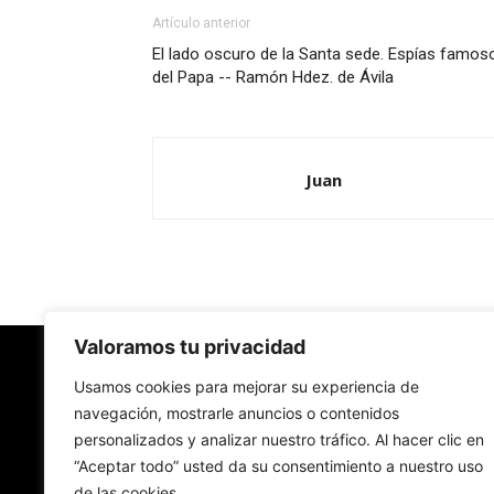
Artículo anterior
El lado oscuro de la Santa sede. Espías famos
del Papa -- Ramón Hdez. de Ávila
Juan
Valoramos tu privacidad
Redes Cristianas
Usamos cookies para mejorar su experiencia de
navegación, mostrarle anuncios o contenidos
personalizados y analizar nuestro tráfico. Al hacer clic en
Una mirada alternativa sobre la Iglesia católica y
“Aceptar todo” usted da su consentimiento a nuestro uso
sociedad
de las cookies.