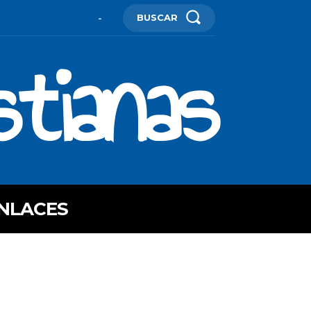
BUSCAR
-
stianas
NLACES