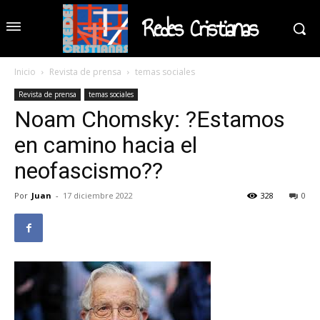
Redes Cristianas
Inicio
Revista de prensa
temas sociales
Revista de prensa
temas sociales
Noam Chomsky: ?Estamos
en camino hacia el
neofascismo??
Por
Juan
-
17 diciembre 2022
328
0