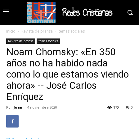
Redes Cristianas
Inicio
Revista de prensa
temas sociales
Revista de prensa
temas sociales
Noam Chomsky: «En 350
años no ha habido nada
como lo que estamos viendo
ahora» -- José Carlos
Enríquez
Por
Juan
-
4 noviembre 2020
170
0