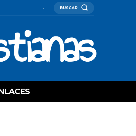
BUSCAR
-
stianas
NLACES