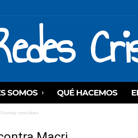
Redes Cri
ES SOMOS
QUÉ HACEMOS
E
Chomsky contra Macri
ontra Macri