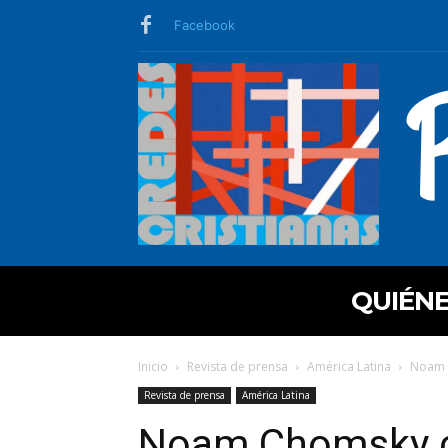
Facebook
QUIÉN
Inicio
Revista de prensa
América Latina
Noam 
Revista de prensa
América Latina
Noam Chomsky c