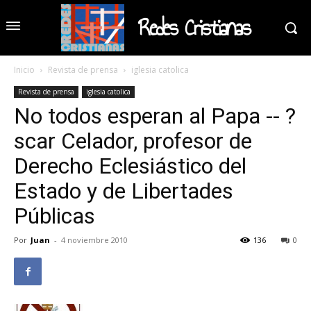
Redes Cristianas
Inicio
Revista de prensa
iglesia catolica
Revista de prensa
iglesia catolica
No todos esperan al Papa -- ?
scar Celador, profesor de
Derecho Eclesiástico del
Estado y de Libertades
Públicas
Por
Juan
-
4 noviembre 2010
136
0