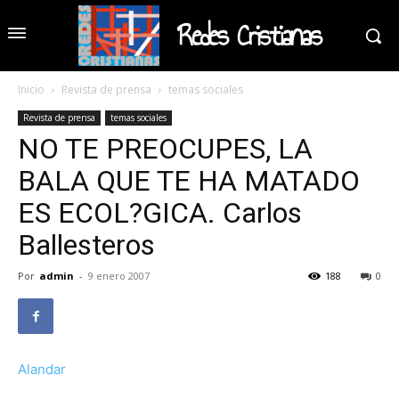
Redes Cristianas
Inicio
Revista de prensa
temas sociales
Revista de prensa
temas sociales
NO TE PREOCUPES, LA
BALA QUE TE HA MATADO
ES ECOL?GICA. Carlos
Ballesteros
Por
admin
-
9 enero 2007
188
0
Alandar