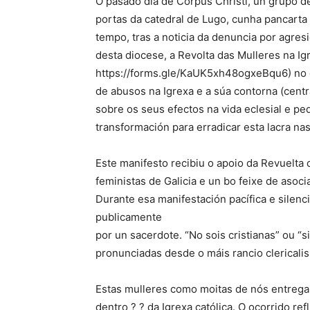
O pasado día de Corpus Christi, un grupo d
portas da catedral de Lugo, cunha pancart
tempo, tras a noticia da denuncia por agre
desta diocese, a Revolta das Mulleres na Ig
https://forms.gle/KaUK5xh48ogxeBqu6) no 
de abusos na Igrexa e a súa contorna (cent
sobre os seus efectos na vida eclesial e pe
transformación para erradicar esta lacra n
Este manifesto recibiu o apoio da Revuelta 
feministas de Galicia e un bo feixe de asoci
Durante esa manifestación pacífica e silen
publicamente
por un sacerdote. “No sois cristianas” ou 
pronunciadas desde o máis rancio clericali
Estas mulleres como moitas de nós entregar
dentro ? ? da Igrexa católica. O ocorrido ref