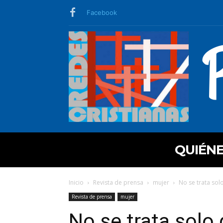
Facebook
QUIÉN
Inicio
Revista de prensa
mujer
No se trata solo
Revista de prensa
mujer
No se trata solo 