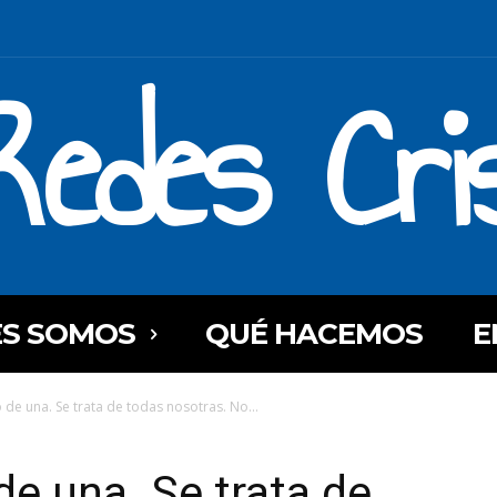
Redes Cri
ES SOMOS
QUÉ HACEMOS
E
 de una. Se trata de todas nosotras. No...
de una. Se trata de