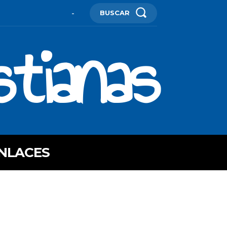
BUSCAR
-
stianas
NLACES