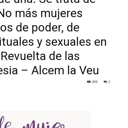
 No más mujeres
os de poder, de
ituales y sexuales en
- Revuelta de las
lesia – Alcem la Veu
295
0