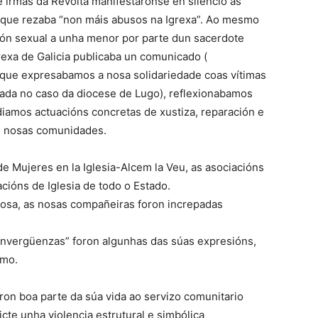
e irmás da Revolta manifestáronse en silencio ás
a que rezaba “non máis abusos na Igrexa”. Ao mesmo
sión sexual a unha menor por parte dun sacerdote
rexa de Galicia publicaba un comunicado (
que expresabamos a nosa solidariedade coas vítimas
rada no caso da diocese de Lugo), reflexionabamos
diamos actuacións concretas de xustiza, reparación e
as nosas comunidades.
de Mujeres en la Iglesia-Alcem la Veu, as asociacións
acións de Iglesia de todo o Estado.
ciosa, as nosas compañeiras foron increpadas
“sinvergüenzas” foron algunhas das súas expresións,
smo.
on boa parte da súa vida ao servizo comunitario
licte unha violencia estrutural e simbólica