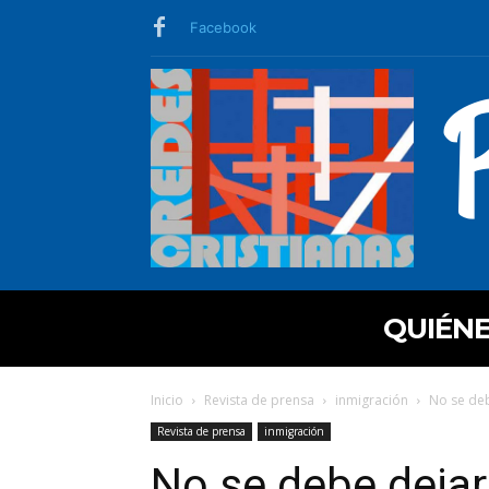
Facebook
QUIÉN
Inicio
Revista de prensa
inmigración
No se deb
Revista de prensa
inmigración
No se debe dejar