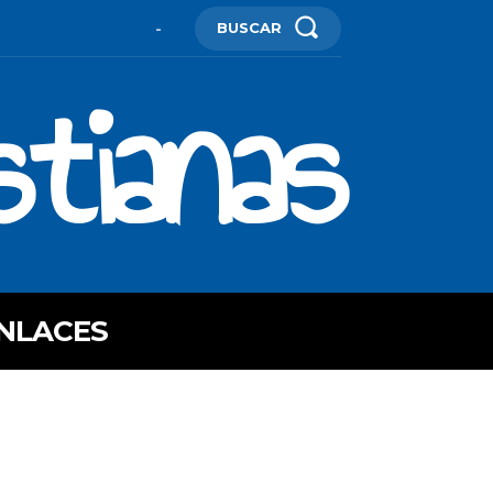
BUSCAR
-
stianas
NLACES