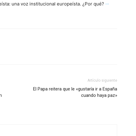
opeísta: una voz institucional europeísta. ¿Por qué?
···
Artículo siguiente
El Papa reitera que le «gustaría ir a España
n
cuando haya paz»