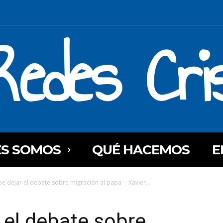
Redes Cri
ES SOMOS
QUÉ HACEMOS
E
e dejar el debate sobre migración al papa -- Xavier...
 el debate sobre