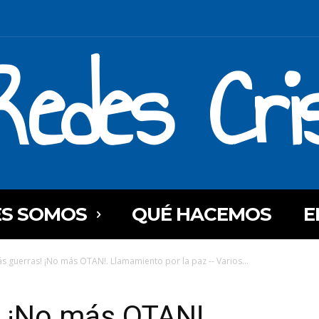
Redes Cri
ES SOMOS
QUÉ HACEMOS
E
s guerras! ¡No más OTAN!. Llamamiento por la paz -- Varios...
! ¡No más OTAN!.