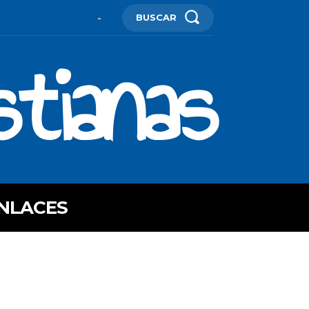
BUSCAR
-
stianas
NLACES