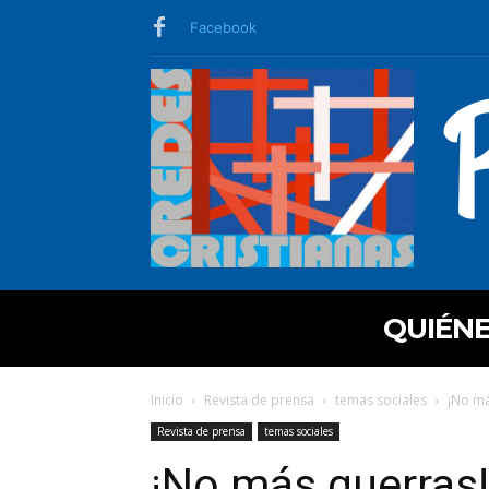
Facebook
QUIÉN
Inicio
Revista de prensa
temas sociales
¡No má
Revista de prensa
temas sociales
¡No más guerras