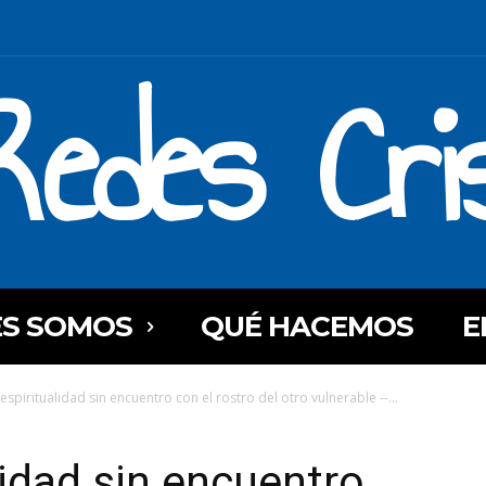
Redes Cri
ES SOMOS
QUÉ HACEMOS
E
espiritualidad sin encuentro con el rostro del otro vulnerable --...
lidad sin encuentro