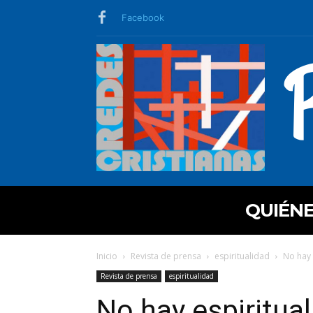
Facebook
QUIÉN
Inicio
Revista de prensa
espiritualidad
No hay 
Revista de prensa
espiritualidad
No hay espiritua