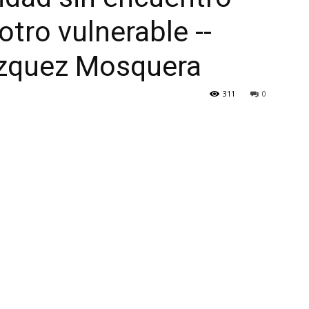
otro vulnerable --
ázquez Mosquera
311
0