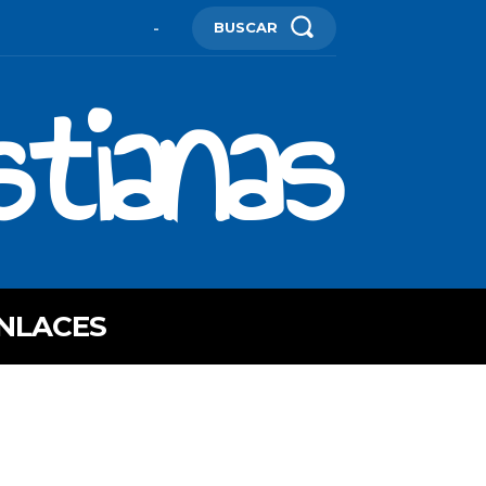
BUSCAR
-
stianas
NLACES