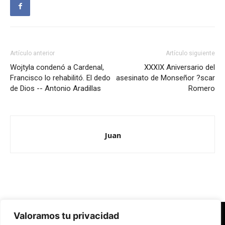
Artículo anterior
Artículo siguiente
Wojtyla condenó a Cardenal,
XXXIX Aniversario del
Francisco lo rehabilitó. El dedo
asesinato de Monseñor ?scar
de Dios -- Antonio Aradillas
Romero
Juan
Valoramos tu privacidad
Redes Cristianas