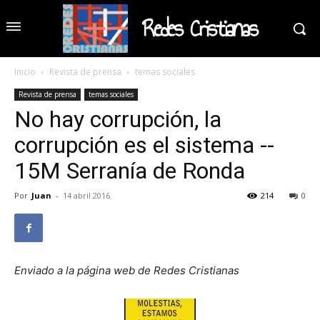
Redes Cristianas
Inicio
Revista de prensa
temas sociales
Revista de prensa
temas sociales
No hay corrupción, la
corrupción es el sistema --
15M Serranía de Ronda
Por
Juan
-
14 abril 2016
214
0
Enviado a la página web de Redes Cristianas