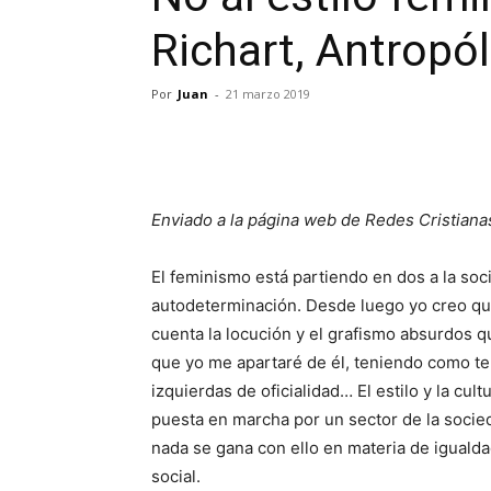
Richart, Antropól
Por
Juan
-
21 marzo 2019
Enviado a la página web de Redes Cristiana
El feminismo está partiendo en dos a la soc
autodeterminación. Desde luego yo creo qu
cuenta la lo­cución y el grafismo absurdos 
que yo me apartaré de él, teniendo como te
izquier­das de oficialidad… El estilo y la cu
puesta en marcha por un sec­tor de la socieda
nada se gana con ello en mate­ria de iguald
social.