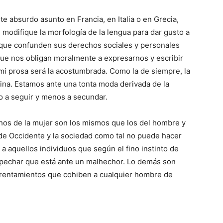
 absurdo asunto en Francia, en Italia o en Grecia,
 modifique la morfología de la lengua para dar gusto a
 que confunden sus de­re­chos sociales y personales
 que nos obligan moralmente a expresarnos y escribir
mi prosa será la acos­tumbrada. Como la de siempre, la
tina. Estamos ante una tonta moda derivada de la
o a seguir y menos a se­cundar.
hos de la mujer son los mismos que los del hombre y
s de Occidente y la sociedad como tal no puede hacer
a aquellos indi­viduos que según el fino instinto de
­pechar que está ante un malhechor. Lo de­más son
frentamientos que cohiben a cual­quier hombre de