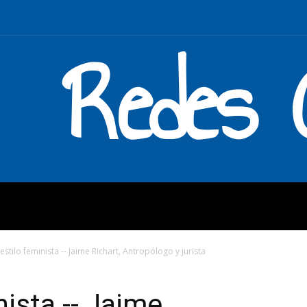
Redes C
MOS
QUÉ HACEMOS
ENLAC
estilo feminista -- Jaime Richart, Antropólogo y jurista
nista -- Jaime