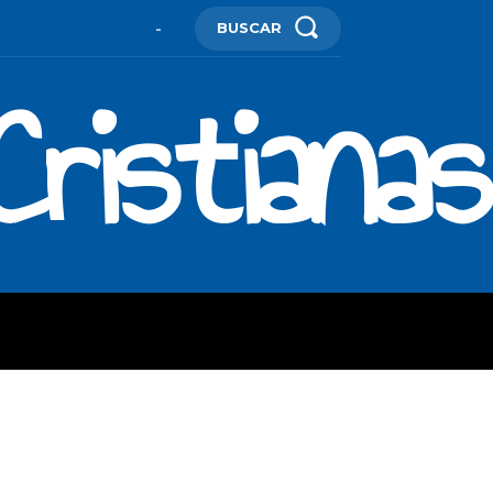
BUSCAR
-
ristianas
ES
MORE