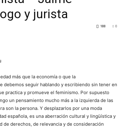
ogo y jurista
188
0
s
iedad más que la eco­nomía o que la
e debe­mos seguir hablando y escribiendo sin tener en
que practica y promueve el femi­nismo. Por su­puesto
ngo un pensa­miento mucho más a la izquierda de las
ltura son la persona. Y despla­zarlos por una moda
d española, es una abe­rración cultural y lingüís­tica y
ad de derechos, de relevancia y de consideración