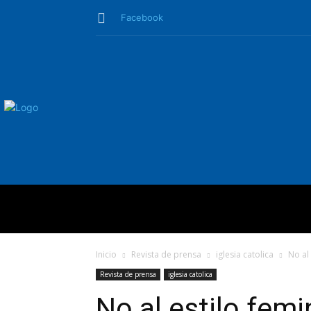
Facebook
QUIÉNES SO
Inicio
Revista de prensa
iglesia catolica
No al 
Revista de prensa
iglesia catolica
No al estilo femi