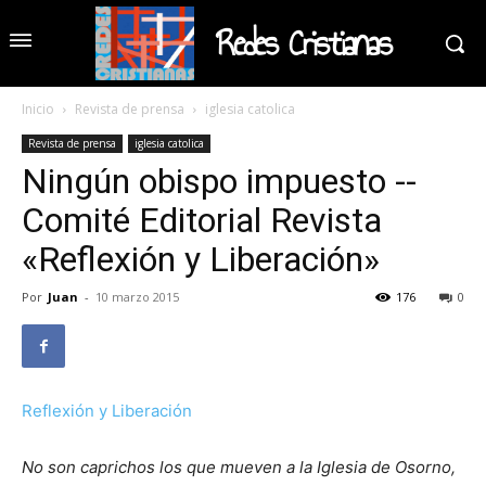
Redes Cristianas
Inicio
Revista de prensa
iglesia catolica
Revista de prensa
iglesia catolica
Ningún obispo impuesto --
Comité Editorial Revista
«Reflexión y Liberación»
Por
Juan
-
10 marzo 2015
176
0
Reflexión y Liberación
No son caprichos los que mueven a la Iglesia de Osorno,