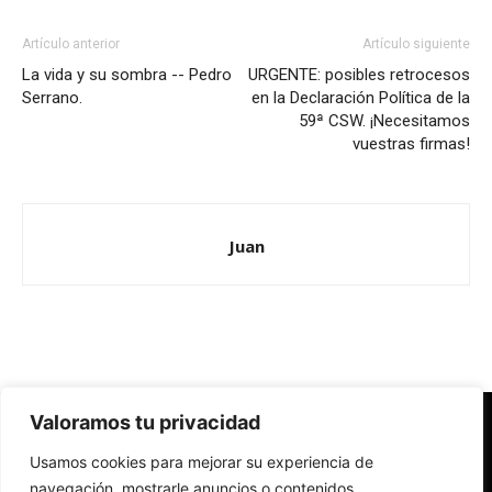
Artículo anterior
Artículo siguiente
La vida y su sombra -- Pedro
URGENTE: posibles retrocesos
Serrano.
en la Declaración Política de la
59ª CSW. ¡Necesitamos
vuestras firmas!
Juan
Valoramos tu privacidad
Redes Cristianas
Usamos cookies para mejorar su experiencia de
Una mirada alternativa sobre la Iglesia católica y la sociedad
- Colectivos de Redes Cristianas
navegación, mostrarle anuncios o contenidos