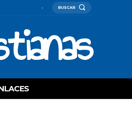
BUSCAR
-
stianas
NLACES