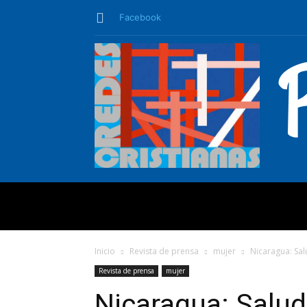
Facebook
QUIÉNES SO
Inicio
Revista de prensa
mujer
Nicaragua: Sal
Revista de prensa
mujer
Nicaragua: Salud