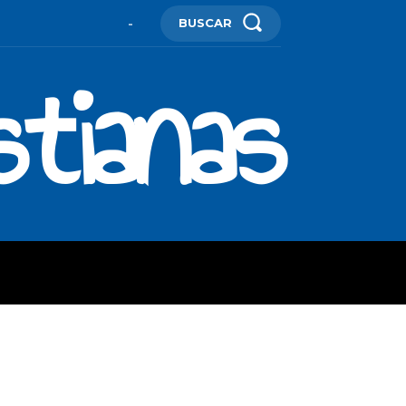
BUSCAR
-
stianas
ES
MORE