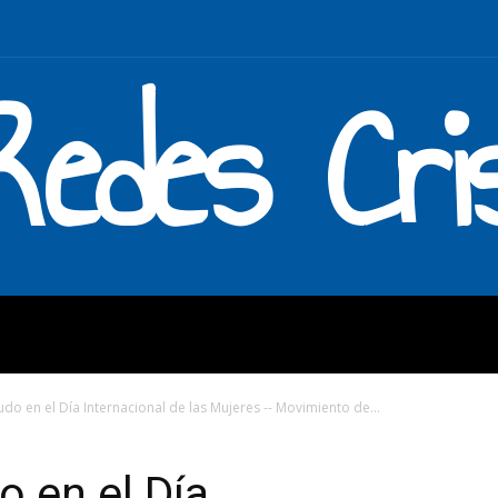
Redes Cri
MOS
QUÉ HACEMOS
ENLAC
udo en el Día Internacional de las Mujeres -- Movimiento de...
o en el Día