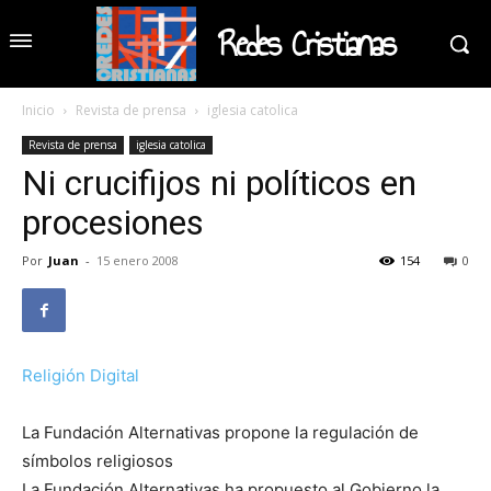
Redes Cristianas
Inicio
Revista de prensa
iglesia catolica
Revista de prensa
iglesia catolica
Ni crucifijos ni políticos en
procesiones
Por
Juan
-
15 enero 2008
154
0
Religión Digital
La Fundación Alternativas propone la regulación de
símbolos religiosos
La Fundación Alternativas ha propuesto al Gobierno la