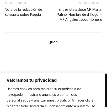
Artículo anterior
Artículo siguiente
Nota de la redacción de
Entrevista a José Mª Martín
Eclesialia sobre Pagola
Patino. Hombre de diálogo --
Mª Angeles López Romero
Juan
Valoramos tu privacidad
Redes Cristianas
Usamos cookies para mejorar su experiencia de
Una mirada alternativa sobre la Iglesia católica y la sociedad
- Colectivos de Redes Cristianas
navegación, mostrarle anuncios o contenidos
personalizados y analizar nuestro tráfico. Al hacer clic en
“Aceptar todo” usted da su consentimiento a nuestro uso